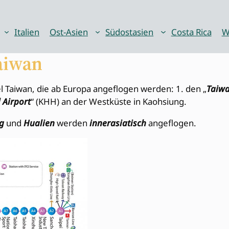
Italien
Ost-Asien
Südostasien
Costa Rica
W
Taiwan
sel Taiwan, die ab Europa angeflogen werden: 1. den „
Taiwa
 Airport
“ (KHH) an der Westküste in Kaohsiung.
g
und
Hualien
werden
innerasiatisch
angeflogen.