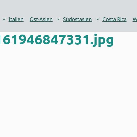
Italien
Ost-Asien
Südostasien
Costa Rica
W
61946847331.jpg