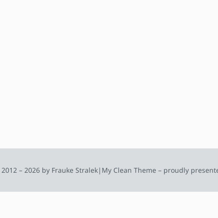
 2012 – 2026 by Frauke Stralek
|
My Clean Theme – proudly present