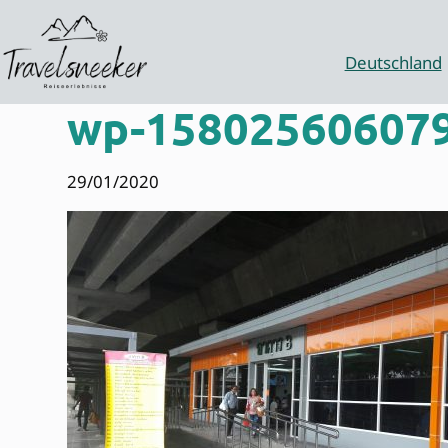
Zum
Inhalt
springen
Deutschland
wp-158025606079
29/01/2020