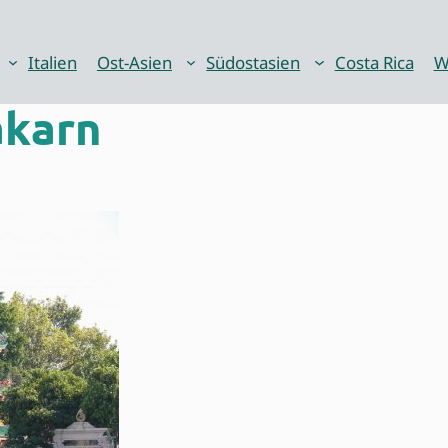
Italien
Ost-Asien
Südostasien
Costa Rica
W
akarn