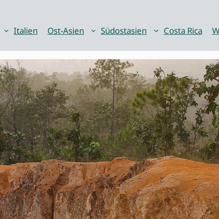
Italien
Ost-Asien
Südostasien
Costa Rica
W