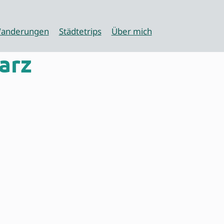
anderungen
Städtetrips
Über mich
arz