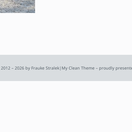
 2012 – 2026 by Frauke Stralek
|
My Clean Theme – proudly present