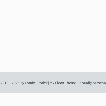
 2012 – 2026 by Frauke Stralek
|
My Clean Theme – proudly present