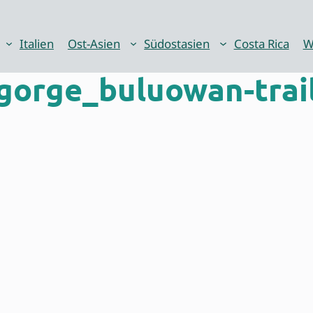
Italien
Ost-Asien
Südostasien
Costa Rica
W
gorge_buluowan-trai