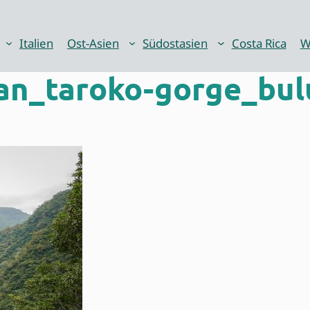
Italien
Ost-Asien
Südostasien
Costa Rica
W
n_taroko-gorge_bulu