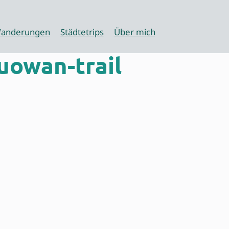
anderungen
Städtetrips
Über mich
owan-trail