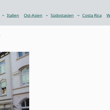
Italien
Ost-Asien
Südostasien
Costa Rica
W
k