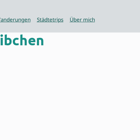
anderungen
Städtetrips
Über mich
eibchen