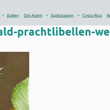
Italien
Ost-Asien
Südostasien
Costa Rica
W
d-prachtlibellen-w