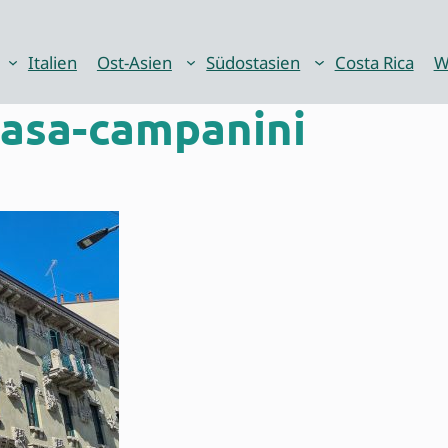
Italien
Ost-Asien
Südostasien
Costa Rica
W
asa-campanini