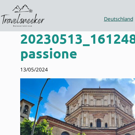
Zum
Inhalt
springen
Deutschland
20230513_161248-
passione
13/05/2024