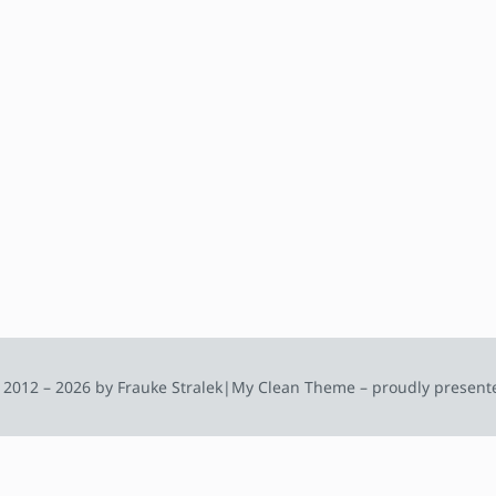
 2012 – 2026 by Frauke Stralek
|
My Clean Theme – proudly present