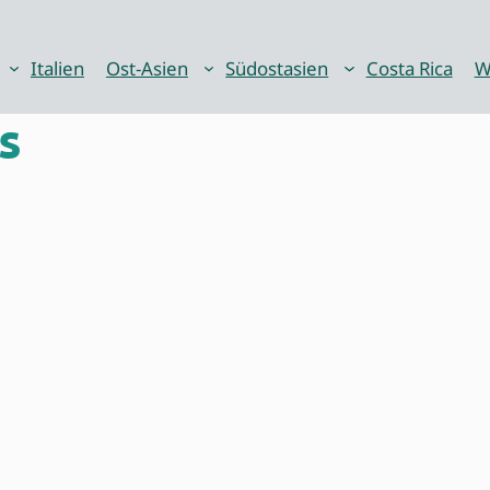
Italien
Ost-Asien
Südostasien
Costa Rica
W
s