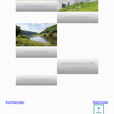
Schloss Pillnitz
kurz vor Wehlen
kurz vor Wehlen
lecker Kuchen im Café
in Heidenau
Funkturm Dresden
Vorheriger
Nächster
⇡