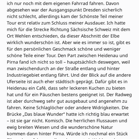
ich nur noch mit dem eigenen Fahrrad fahren. Davon
abgesehen war der Ausgangspunkt Dresden sicherlich
nicht schlecht, allerdings kam der Schönste Teil meiner
Tour erst relativ zum Schluss meiner Ausdauer. Ich hatte
mich für die Strecke Richtung Sächsische Schweiz mit dem
Ort Wehlen entschieden, da dieser Abschnitt der Elbe
wirklich wunderschön ist. Aber wie es immer so ist, gibt es
für den persönlichen Geschmack schöne und weniger
schöne Teile einer Tour. Den Part zwischen Heidenau und
Pirna fand ich nicht so toll – hauptsächlich deswegen, weil
man zwischendurch an der Straße entlang und hinter
Industriegebiet entlang fährt. Und der Blick auf die andere
Uferseite ist auch eher städtisch geprägt. Dafür gibt es in
Heidenau ein Café, dass sehr leckeren Kuchen zu bieten
hat und für ein Päuschen bestens geeignet ist. Der Radweg
ist aber durchweg sehr gut ausgebaut und angenehm zu
fahren. Keine Schlaglöcher oder andere Widrigkeiten. Die
Brücke „Das blaue Wunder“ hatte ich richtig blau erwartet
– ist sie gar nicht. Komisch. Die herrlichen Flussauen und
ewig breiten Wiesen und die wunderschöne Natur
kommen dann hinter Pirna. Würde ich nochmal ein Stück