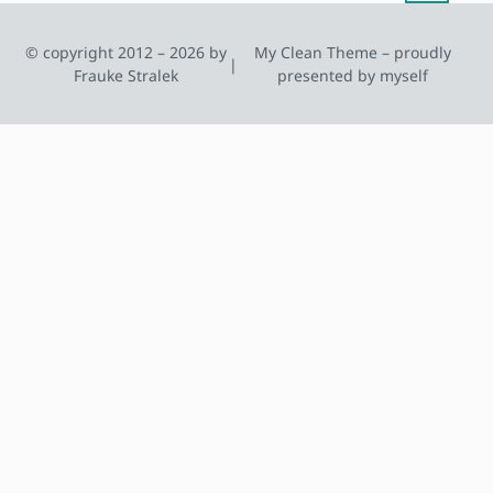
© copyright 2012 – 2026 by
My Clean Theme – proudly
|
Frauke Stralek
presented by myself