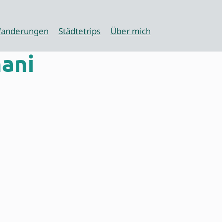
anderungen
Städtetrips
Über mich
ani