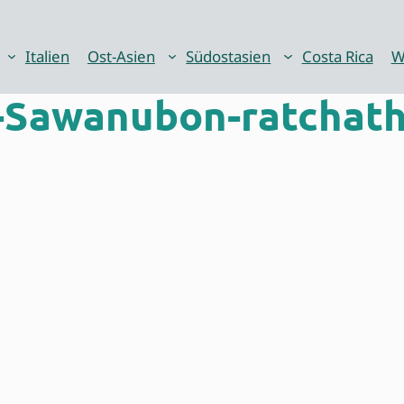
Italien
Ost-Asien
Südostasien
Costa Rica
W
Sawanubon-ratchath