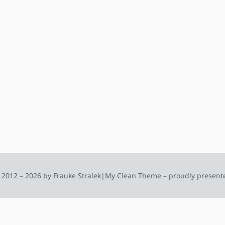
 2012 – 2026 by Frauke Stralek
|
My Clean Theme – proudly present