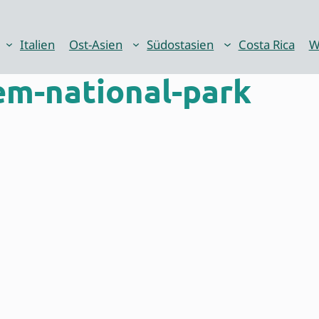
Italien
Ost-Asien
Südostasien
Costa Rica
W
em-national-park