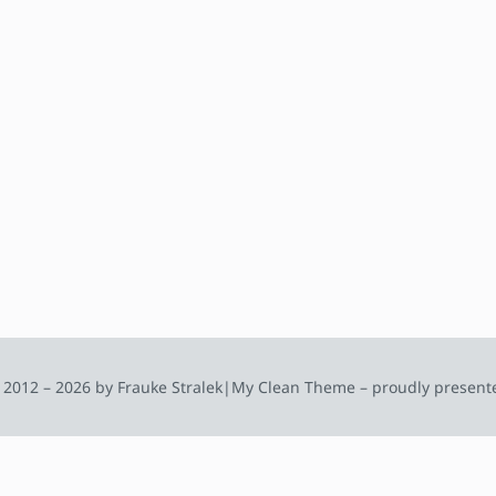
 2012 – 2026 by Frauke Stralek
|
My Clean Theme – proudly present