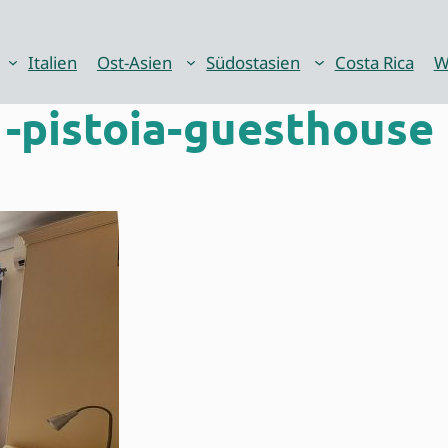
Italien
Ost-Asien
Südostasien
Costa Rica
W
-pistoia-guesthouse