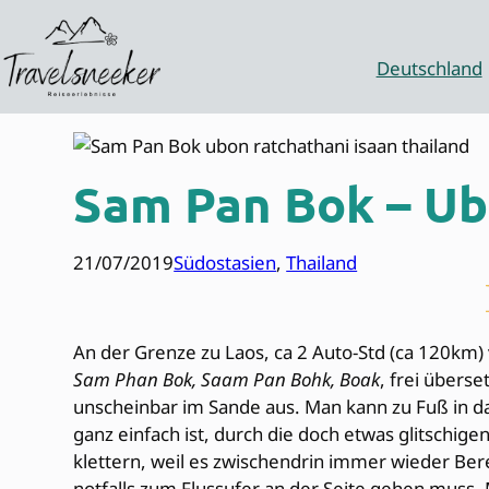
Zum
Inhalt
springen
Deutschland
Sam Pan Bok – Ub
21/07/2019
Südostasien
, 
Thailand
An der Grenze zu Laos, ca 2 Auto-Std (ca 120km)
Sam Phan Bok, Saam Pan Bohk, Boak
, frei überse
unscheinbar im Sande aus. Man kann zu Fuß in das
ganz einfach ist, durch die doch etwas glitschi
klettern, weil es zwischendrin immer wieder Ber
notfalls zum Flussufer an der Seite gehen muss