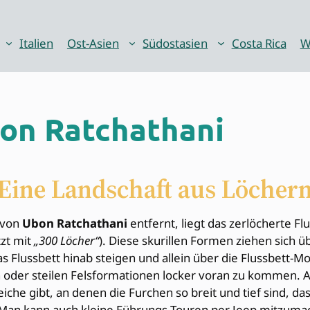
Italien
Ost-Asien
Südostasien
Costa Rica
W
on Ratchathani
Eine Landschaft aus Löcher
 von
Ubon Ratchathani
entfernt, liegt das zerlöcherte 
tzt mit
„300 Löcher“
). Diese skurillen Formen ziehen sich 
 Flussbett hinab steigen und allein über die Flussbett-Mo
gen oder steilen Felsformationen locker voran zu kommen. 
eiche gibt, an denen die Furchen so breit und tief sind,
. Man kann auch kleine Führungs-Touren per Jeep mitzum