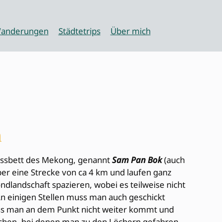
anderungen
Städtetrips
Über mich
n
Flussbett des Mekong, genannt
Sam Pan Bok
(auch
über eine Strecke von ca 4 km und laufen ganz
ndlandschaft spazieren, wobei es teilweise nicht
An einigen Stellen muss man auch geschickt
 dass man an dem Punkt nicht weiter kommt und
achen, bei denen man zu den Löchern gefahren