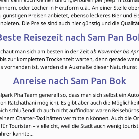
nnern, oder Löcher in Herzform u.ä.. An einer Stelle oben
 günstigen Preisen anbietet, ebenso leckeres Bier und Eis
ieten. Die Preise sind auch hier günstig und die Qualität
Beste Reisezeit nach Sam Pan Bo
chaut man sich am besten in der Zeit
ab November bis Apri
bis zur kompletten Trockenzeit warten, denn gerade wen
s vorhanden ist, werden die Ausmaße dieser Naturkunst 
Anreise nach Sam Pan Bok
alpark Pha Taem generell so, dass man sich selbst ein Auto
bon Ratchathani möglich). Es gibt aber auch die Möglichkei
mich schlußendlich auch nicht auffindbar waren Reisebüro
einem Charter-Taxi hätten vermitteln können. Auch die On
ür Touristen – vielleicht, weil die Stadt auch wenig tourist
Fahrer kannte…