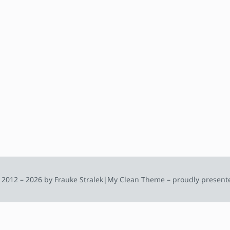
 2012 – 2026 by Frauke Stralek
|
My Clean Theme – proudly present