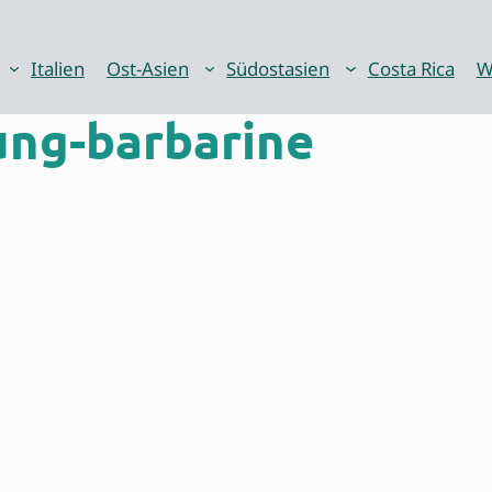
Italien
Ost-Asien
Südostasien
Costa Rica
W
ung-barbarine