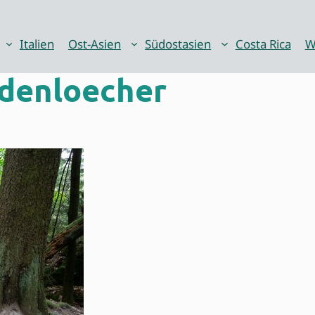
Italien
Ost-Asien
Südostasien
Costa Rica
W
denloecher