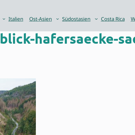
Italien
Ost-Asien
Südostasien
Costa Rica
W
lick-hafersaecke-sa