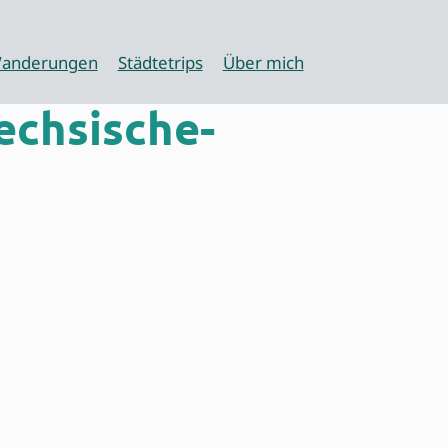
anderungen
Städtetrips
Über mich
echsische-