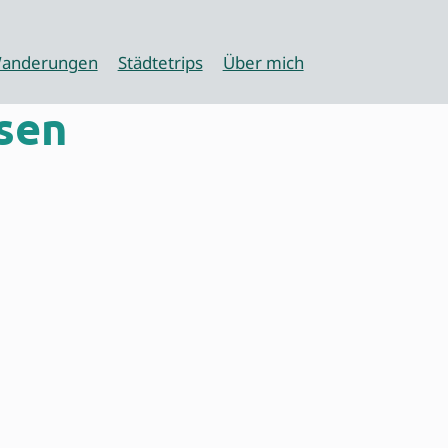
anderungen
Städtetrips
Über mich
hsen