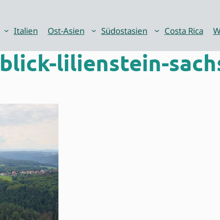
Italien
Ost-Asien
Südostasien
Costa Rica
W
lick-lilienstein-sac