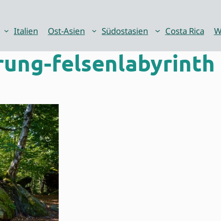
Italien
Ost-Asien
Südostasien
Costa Rica
W
ung-felsenlabyrinth