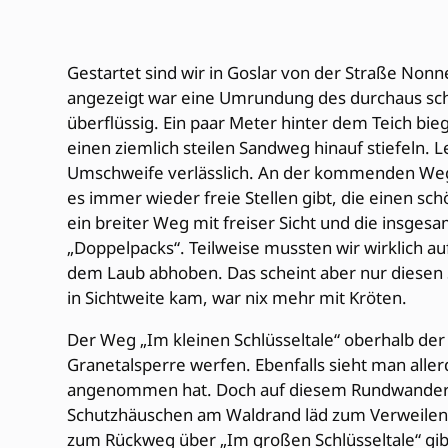
Gestartet sind wir in Goslar von der Straße Non
angezeigt war eine Umrundung des durchaus schön
überflüssig. Ein paar Meter hinter dem Teich bie
einen ziemlich steilen Sandweg hinauf stiefeln.
Umschweife verlässlich. An der kommenden Weg-T
es immer wieder freie Stellen gibt, die einen s
ein breiter Weg mit freiser Sicht und die insges
„Doppelpacks“. Teilweise mussten wir wirklich a
dem Laub abhoben. Das scheint aber nur diesen 
in Sichtweite kam, war nix mehr mit Kröten.
Der Weg „Im kleinen Schlüsseltale“ oberhalb de
Granetalsperre werfen. Ebenfalls sieht man all
angenommen hat. Doch auf diesem Rundwanderweg
Schutzhäuschen am Waldrand läd zum Verweilen ei
zum Rückweg über „Im großen Schlüsseltale“ gib