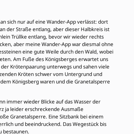
an sich nur auf eine Wander-App verlässt: dort
 der Straße entlang, aber dieser Halbkreis ist
lein Trüllke entlang, bevor wir wieder rechts
ntdecken, aber meine Wander-App war diesmal ohne
ssteinen eine gute Weile durch den Wald, wobei
 bieten. Am Fuße des Königsberges erwartet uns
eit der Krötenpaarung unterwegs und sahen viele
 sitzenden Kröten schwer vom Untergrund und
f dem Königsberg waren und die Granetalsperre
ann immer wieder Blicke auf das Wasser der
rz ja leider erschreckende Ausmaße
ße Granetalsperre. Eine Sitzbank bei einem
herrlich und beeindruckend. Das Wegestück bis
zu bestaunen.