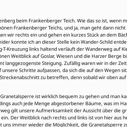
nenberg beim Frankenberger Teich. Wie das so ist, wenn m
en Frankenberger Teichs, und ja, man geht dann nicht an
gen wir rechts ein und gehen ein kurzes Stück an dem Bäch
 Leider konnte ich an dieser Stelle kein Wander-Schild e
-Kreuzung links haltend verläuft der Wanderweg auf Kie
chönen Weitblick auf Goslar, Wiesen und die Harzer Berge
amt langgezogenste Steigung. Zufällig waren wir in der Z
uf unsere Schritte aufpassen, da sich die auf den Wegen
Streckenabschnitt zu betreffen, denn sobald wir oben au
r Granetalsperre ist wirklich bequem zu gehen und man k
erdings auch jede Menge abgestorbener Bäume, was im Ha
 gilt unsere Aufmerksamkeit der Aussicht über die gro
n. Der Weitblick nach rechts und links ist von hier aus 
t uns immer wieder die Möglichkeit, die Granetalsperre 