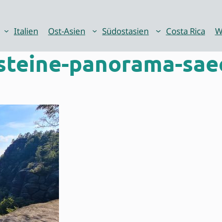
Italien
Ost-Asien
Südostasien
Costa Rica
W
teine-panorama-sae