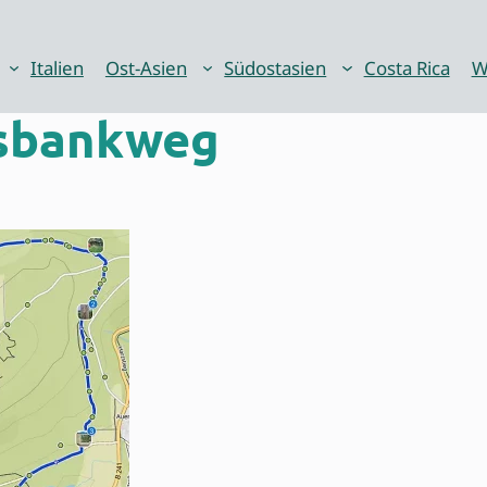
Italien
Ost-Asien
Südostasien
Costa Rica
W
sbankweg