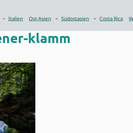
Italien
Ost-Asien
Südostasien
Costa Rica
W
ener-klamm