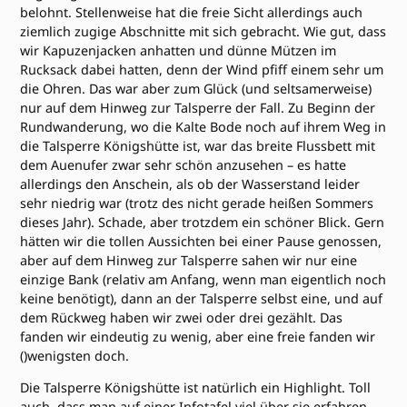
belohnt. Stellenweise hat die freie Sicht allerdings auch
ziemlich zugige Abschnitte mit sich gebracht. Wie gut, dass
wir Kapuzenjacken anhatten und dünne Mützen im
Rucksack dabei hatten, denn der Wind pfiff einem sehr um
die Ohren. Das war aber zum Glück (und seltsamerweise)
nur auf dem Hinweg zur Talsperre der Fall. Zu Beginn der
Rundwanderung, wo die Kalte Bode noch auf ihrem Weg in
die Talsperre Königshütte ist, war das breite Flussbett mit
dem Auenufer zwar sehr schön anzusehen – es hatte
allerdings den Anschein, als ob der Wasserstand leider
sehr niedrig war (trotz des nicht gerade heißen Sommers
dieses Jahr). Schade, aber trotzdem ein schöner Blick. Gern
hätten wir die tollen Aussichten bei einer Pause genossen,
aber auf dem Hinweg zur Talsperre sahen wir nur eine
einzige Bank (relativ am Anfang, wenn man eigentlich noch
keine benötigt), dann an der Talsperre selbst eine, und auf
dem Rückweg haben wir zwei oder drei gezählt. Das
fanden wir eindeutig zu wenig, aber eine freie fanden wir
()wenigsten doch.
Die Talsperre Königshütte ist natürlich ein Highlight. Toll
auch, dass man auf einer Infotafel viel über sie erfahren