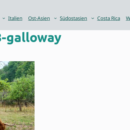
Italien
Ost-Asien
Südostasien
Costa Rica
W
-galloway