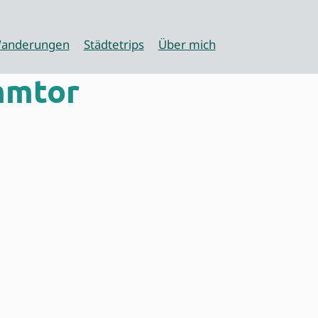
anderungen
Städtetrips
Über mich
mmtor