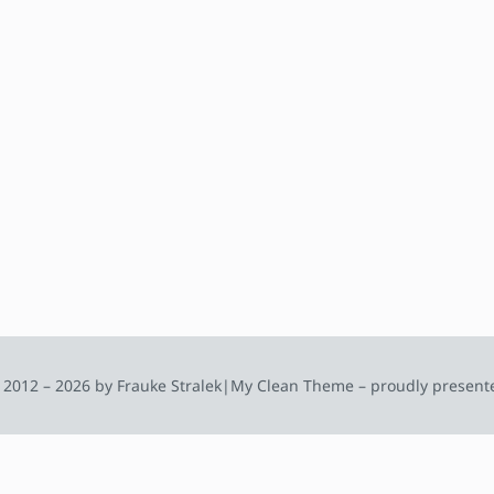
 2012 – 2026 by Frauke Stralek
|
My Clean Theme – proudly present