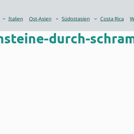
Italien
Ost-Asien
Südostasien
Costa Rica
W
steine-durch-schra