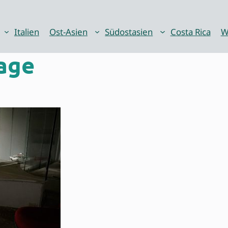
Italien
Ost-Asien
Südostasien
Costa Rica
W
age