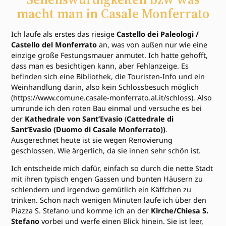
macht man in Casale Monferrato
Ich laufe als erstes das riesige
Castello dei Paleologi /
Castello del Monferrato
an, was von außen nur wie eine
einzige große Festungsmauer anmutet. Ich hatte gehofft,
dass man es besichtigen kann, aber Fehlanzeige. Es
befinden sich eine Bibliothek, die Touristen-Info und ein
Weinhandlung darin, also kein Schlossbesuch möglich
(https://www.comune.casale-monferrato.al.it/schloss). Also
umrunde ich den roten Bau einmal und versuche es bei
der
Kathedrale von Sant’Evasio
(
Cattedrale di
Sant’Evasio (Duomo di Casale Monferrato))
.
Ausgerechnet heute ist sie wegen Renovierung
geschlossen. Wie ärgerlich, da sie innen sehr schön ist.
Ich entscheide mich dafür, einfach so durch die nette Stadt
mit ihren typisch engen Gassen und bunten Häusern zu
schlendern und irgendwo gemütlich ein Käffchen zu
trinken. Schon nach wenigen Minuten laufe ich über den
Piazza S. Stefano und komme ich an der
Kirche/Chiesa S.
Stefano
vorbei und werfe einen Blick hinein. Sie ist leer,