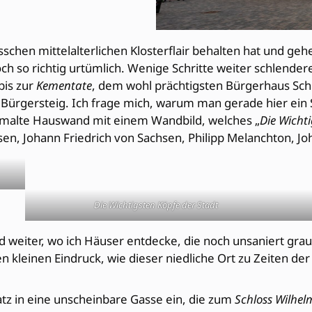
bisschen mittelalterlichen Klosterflair behalten hat und 
ch so richtig urtümlich. Wenige Schritte weiter schlender
bis zur
Kementate
, dem wohl prächtigsten Bürgerhaus Sch
 Bürgersteig. Ich frage mich, warum man gerade hier ein Se
bemalte Hauswand mit einem Wandbild, welches „
Die Wicht
essen, Johann Friedrich von Sachsen, Philipp Melanchton,
Die Wichtigsten Köpfe der Stadt
d weiter, wo ich Häuser entdecke, die noch unsaniert grau 
 kleinen Eindruck, wie dieser niedliche Ort zu Zeiten 
atz in eine unscheinbare Gasse ein, die zum
Schloss Wilhe