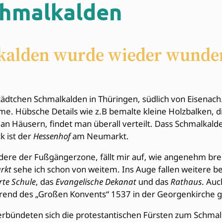
chmalkalden
alkalden wurde wieder wund
 Städtchen Schmalkalden in Thüringen, südlich von Eisena
me. Hübsche Details wie z.B bemalte kleine Holzbalken, 
e an Häusern, findet man überall verteilt. Dass Schmalkal
k ist der
Hessenhof
am Neumarkt.
ere der Fußgängerzone, fällt mir auf, wie angenehm brei
rkt
sehe ich schon von weitem. Ins Auge fallen weitere
rte Schule
, das
Evangelische Dekanat
und das
Rathaus
. Auc
ährend des „Großen Konvents“ 1537 in der Georgenkirche g
verbündeten sich die protestantischen Fürsten zum Schma