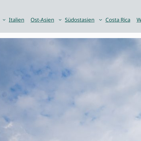
Italien
Ost-Asien
Südostasien
Costa Rica
W