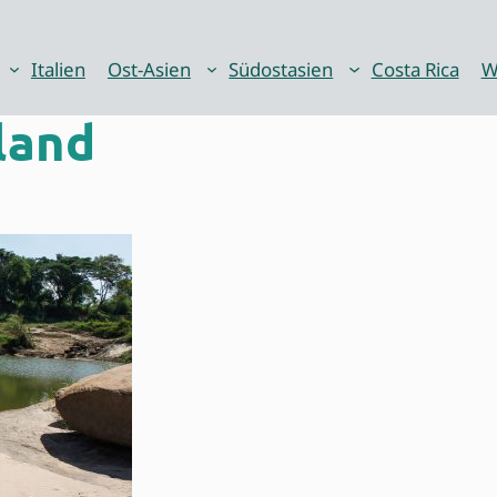
Italien
Ost-Asien
Südostasien
Costa Rica
W
land