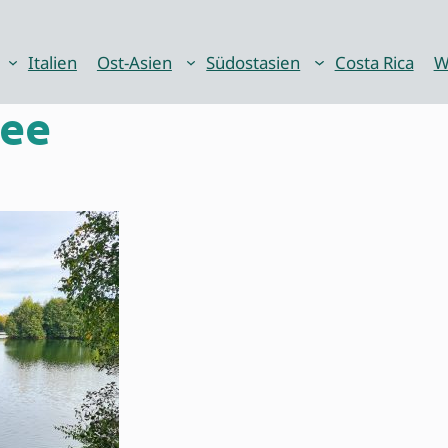
Italien
Ost-Asien
Südostasien
Costa Rica
W
see